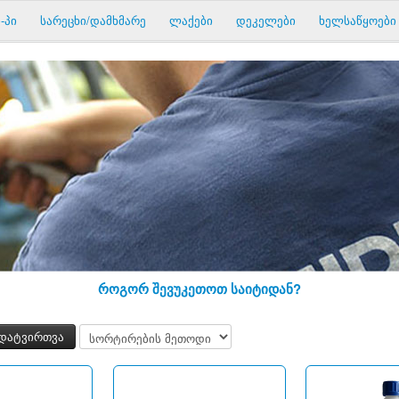
-პი
სარეცხი/დამხმარე
ლაქები
დეკელები
ხელსაწყოები
როგორ შევუკეთოთ საიტიდან?