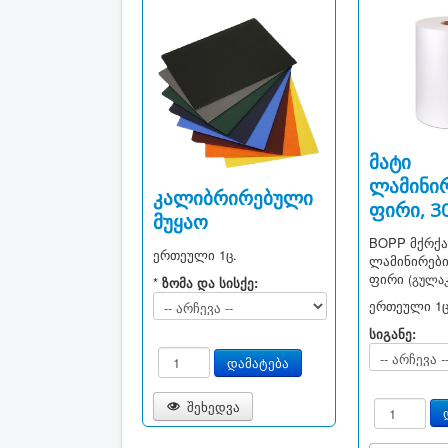
მატი
ლამინი
კალიბრირებული
ფირი, 3
მუყაო
BOPP მქრქა
ერთეული
1ც.
ლამინირებ
ფირი
(გულაკ
*
ზომა და სისქე:
ერთეული
1ც
სიგანე:
შეხედვა